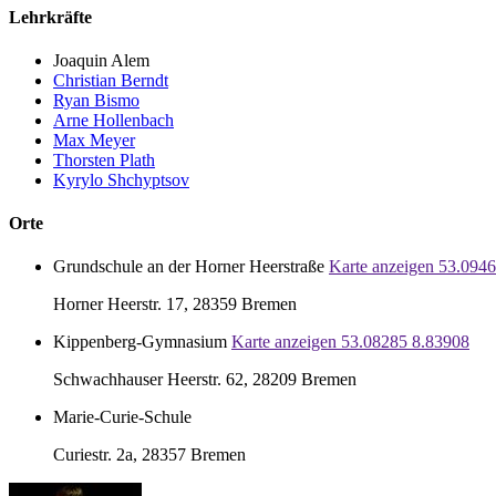
Lehrkräfte
Joaquin Alem
Christian Berndt
Ryan Bismo
Arne Hollenbach
Max Meyer
Thorsten Plath
Kyrylo Shchyptsov
Orte
Grundschule an der Horner Heerstraße
Karte anzeigen
53.094
Horner Heerstr. 17, 28359 Bremen
Kippenberg-Gymnasium
Karte anzeigen
53.08285
8.83908
Schwachhauser Heerstr. 62, 28209 Bremen
Marie-Curie-Schule
Curiestr. 2a, 28357 Bremen