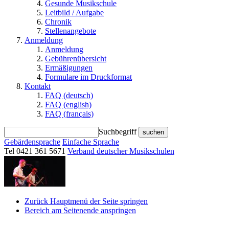
Gesunde Musikschule
Leitbild / Aufgabe
Chronik
Stellenangebote
Anmeldung
Anmeldung
Gebührenübersicht
Ermäßigungen
Formulare im Druckformat
Kontakt
FAQ (deutsch)
FAQ (english)
FAQ (français)
Suchbegriff
suchen
Gebärdensprache
Einfache Sprache
Tel 0421 361 5671
Verband deutscher Musikschulen
Zurück Hauptmenü der Seite springen
Bereich am Seitenende anspringen