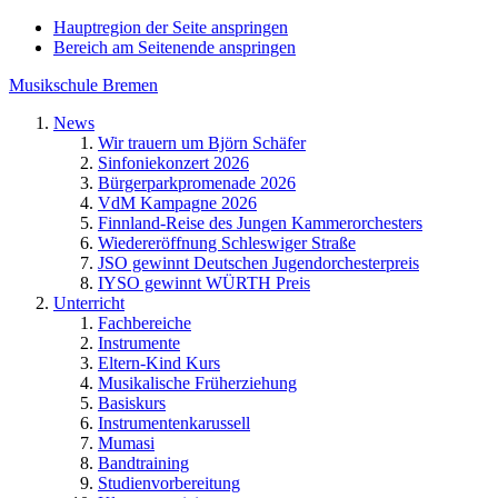
Hauptregion der Seite anspringen
Bereich am Seitenende anspringen
Musikschule Bremen
News
Wir trauern um Björn Schäfer
Sinfoniekonzert 2026
Bürgerparkpromenade 2026
VdM Kampagne 2026
Finnland-Reise des Jungen Kammerorchesters
Wiedereröffnung Schleswiger Straße
JSO gewinnt Deutschen Jugendorchesterpreis
IYSO gewinnt WÜRTH Preis
Unterricht
Fachbereiche
Instrumente
Eltern-Kind Kurs
Musikalische Früherziehung
Basiskurs
Instrumentenkarussell
Mumasi
Bandtraining
Studienvorbereitung