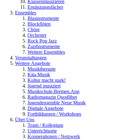
Klassenmusizieren
Ergänzungsfächer
Ensembles
Blasinstrumente
Blockflöten
Chöre
Orchester
Rock Pop Jazz
Zupfinstrumente
Weitere Ensembles
Veranstaltungen
Weitere Angebote
Musiktherapie
Kita-Musik
Kultur macht stark!
Jugend musiziert
Musikschule.Bremen.App
Radiomagazin Quodlibet
Jugendensemble Neue Musik
Digitale Angebote
Fortbildungen / Workshops
Über Uns
Team / Kollegium
Unterrichtsorte
Kooperationen / Netzwerk