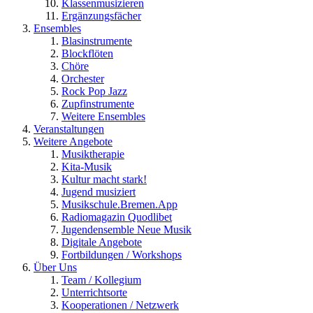
Klassenmusizieren
Ergänzungsfächer
Ensembles
Blasinstrumente
Blockflöten
Chöre
Orchester
Rock Pop Jazz
Zupfinstrumente
Weitere Ensembles
Veranstaltungen
Weitere Angebote
Musiktherapie
Kita-Musik
Kultur macht stark!
Jugend musiziert
Musikschule.Bremen.App
Radiomagazin Quodlibet
Jugendensemble Neue Musik
Digitale Angebote
Fortbildungen / Workshops
Über Uns
Team / Kollegium
Unterrichtsorte
Kooperationen / Netzwerk