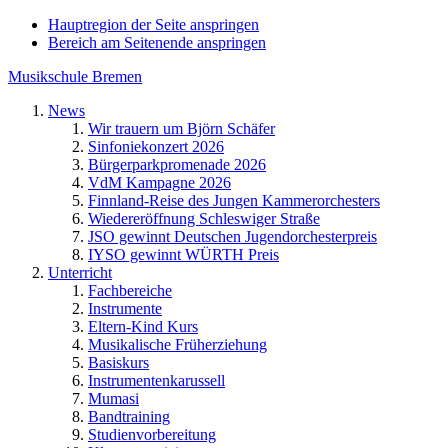
Hauptregion der Seite anspringen
Bereich am Seitenende anspringen
Musikschule Bremen
News
Wir trauern um Björn Schäfer
Sinfoniekonzert 2026
Bürgerparkpromenade 2026
VdM Kampagne 2026
Finnland-Reise des Jungen Kammerorchesters
Wiedereröffnung Schleswiger Straße
JSO gewinnt Deutschen Jugendorchesterpreis
IYSO gewinnt WÜRTH Preis
Unterricht
Fachbereiche
Instrumente
Eltern-Kind Kurs
Musikalische Früherziehung
Basiskurs
Instrumentenkarussell
Mumasi
Bandtraining
Studienvorbereitung